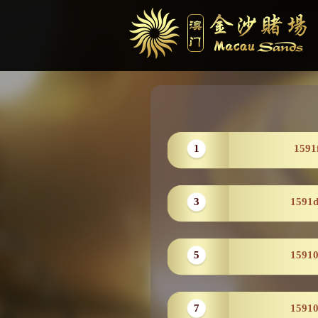
1
1591
3
1591d
5
15910
7
15910